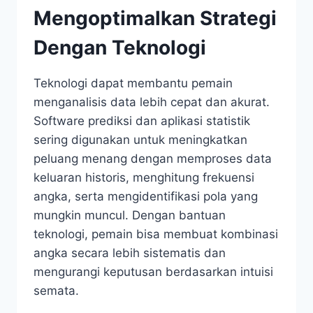
Mengoptimalkan Strategi
Dengan Teknologi
Teknologi dapat membantu pemain
menganalisis data lebih cepat dan akurat.
Software prediksi dan aplikasi statistik
sering digunakan untuk meningkatkan
peluang menang dengan memproses data
keluaran historis, menghitung frekuensi
angka, serta mengidentifikasi pola yang
mungkin muncul. Dengan bantuan
teknologi, pemain bisa membuat kombinasi
angka secara lebih sistematis dan
mengurangi keputusan berdasarkan intuisi
semata.