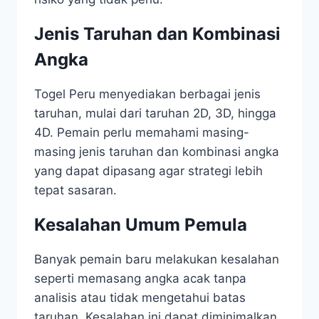
Jenis Taruhan dan Kombinasi
Angka
Togel Peru menyediakan berbagai jenis
taruhan, mulai dari taruhan 2D, 3D, hingga
4D. Pemain perlu memahami masing-
masing jenis taruhan dan kombinasi angka
yang dapat dipasang agar strategi lebih
tepat sasaran.
Kesalahan Umum Pemula
Banyak pemain baru melakukan kesalahan
seperti memasang angka acak tanpa
analisis atau tidak mengetahui batas
taruhan. Kesalahan ini dapat diminimalkan