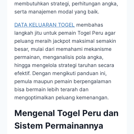
membutuhkan strategi, perhitungan angka,
serta manajemen modal yang baik.
DATA KELUARAN TOGEL
membahas
langkah jitu untuk pemain Togel Peru agar
peluang meraih jackpot maksimal semakin
besar, mulai dari memahami mekanisme
permainan, menganalisis pola angka,
hingga mengelola strategi taruhan secara
efektif. Dengan mengikuti panduan ini,
pemula maupun pemain berpengalaman
bisa bermain lebih terarah dan
mengoptimalkan peluang kemenangan.
Mengenal Togel Peru dan
Sistem Permainannya