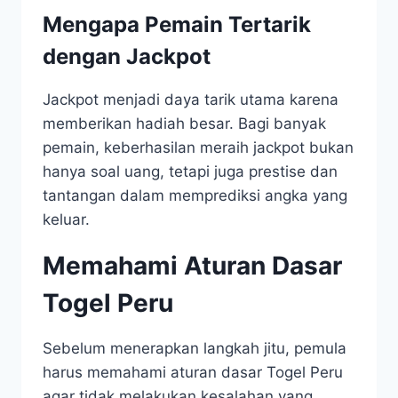
Mengapa Pemain Tertarik
dengan Jackpot
Jackpot menjadi daya tarik utama karena
memberikan hadiah besar. Bagi banyak
pemain, keberhasilan meraih jackpot bukan
hanya soal uang, tetapi juga prestise dan
tantangan dalam memprediksi angka yang
keluar.
Memahami Aturan Dasar
Togel Peru
Sebelum menerapkan langkah jitu, pemula
harus memahami aturan dasar Togel Peru
agar tidak melakukan kesalahan yang