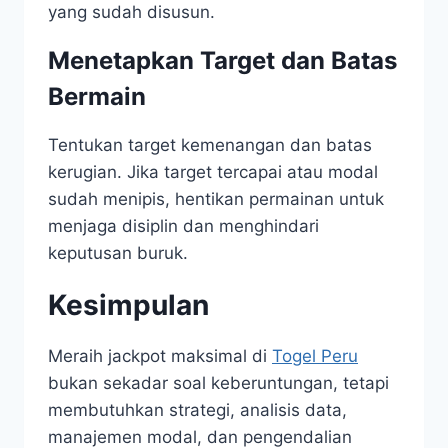
yang sudah disusun.
Menetapkan Target dan Batas
Bermain
Tentukan target kemenangan dan batas
kerugian. Jika target tercapai atau modal
sudah menipis, hentikan permainan untuk
menjaga disiplin dan menghindari
keputusan buruk.
Kesimpulan
Meraih jackpot maksimal di
Togel Peru
bukan sekadar soal keberuntungan, tetapi
membutuhkan strategi, analisis data,
manajemen modal, dan pengendalian