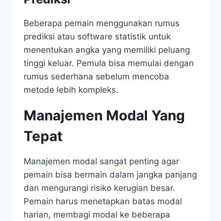
Beberapa pemain menggunakan rumus
prediksi atau software statistik untuk
menentukan angka yang memiliki peluang
tinggi keluar. Pemula bisa memulai dengan
rumus sederhana sebelum mencoba
metode lebih kompleks.
Manajemen Modal Yang
Tepat
Manajemen modal sangat penting agar
pemain bisa bermain dalam jangka panjang
dan mengurangi risiko kerugian besar.
Pemain harus menetapkan batas modal
harian, membagi modal ke beberapa