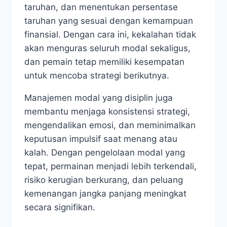
taruhan, dan menentukan persentase
taruhan yang sesuai dengan kemampuan
finansial. Dengan cara ini, kekalahan tidak
akan menguras seluruh modal sekaligus,
dan pemain tetap memiliki kesempatan
untuk mencoba strategi berikutnya.
Manajemen modal yang disiplin juga
membantu menjaga konsistensi strategi,
mengendalikan emosi, dan meminimalkan
keputusan impulsif saat menang atau
kalah. Dengan pengelolaan modal yang
tepat, permainan menjadi lebih terkendali,
risiko kerugian berkurang, dan peluang
kemenangan jangka panjang meningkat
secara signifikan.