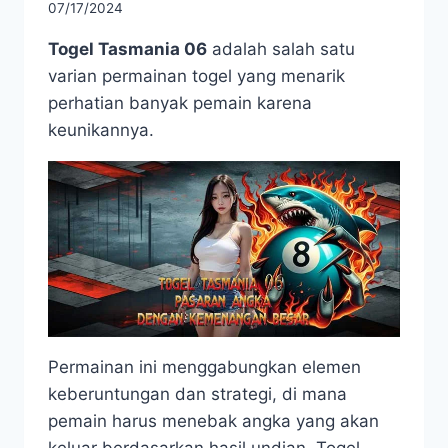
07/17/2024
Togel Tasmania 06
adalah salah satu
varian permainan togel yang menarik
perhatian banyak pemain karena
keunikannya.
Permainan ini menggabungkan elemen
keberuntungan dan strategi, di mana
pemain harus menebak angka yang akan