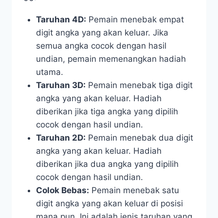
Taruhan 4D:
Pemain menebak empat
digit angka yang akan keluar. Jika
semua angka cocok dengan hasil
undian, pemain memenangkan hadiah
utama.
Taruhan 3D:
Pemain menebak tiga digit
angka yang akan keluar. Hadiah
diberikan jika tiga angka yang dipilih
cocok dengan hasil undian.
Taruhan 2D:
Pemain menebak dua digit
angka yang akan keluar. Hadiah
diberikan jika dua angka yang dipilih
cocok dengan hasil undian.
Colok Bebas:
Pemain menebak satu
digit angka yang akan keluar di posisi
mana pun. Ini adalah jenis taruhan yang