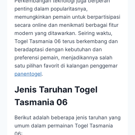
Perkembangan teknologi juga berperan
penting dalam popularitasnya,
memungkinkan pemain untuk berpartisipasi
secara online dan menikmati berbagai fitur
modern yang ditawarkan. Seiring waktu,
Togel Tasmania 06 terus berkembang dan
beradaptasi dengan kebutuhan dan
preferensi pemain, menjadikannya salah
satu pilihan favorit di kalangan penggemar
panentogel
.
Jenis Taruhan Togel
Tasmania 06
Berikut adalah beberapa jenis taruhan yang
umum dalam permainan Togel Tasmania
06: