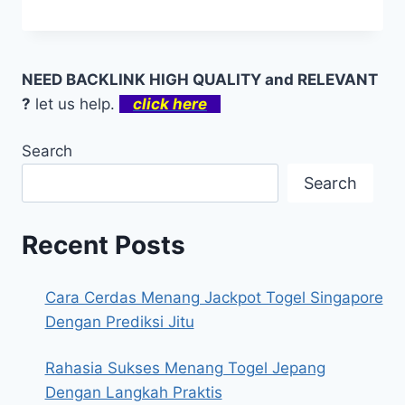
NEED BACKLINK HIGH QUALITY and RELEVANT
?
let us help.
click here
Search
Search
Recent Posts
Cara Cerdas Menang Jackpot Togel Singapore
Dengan Prediksi Jitu
Rahasia Sukses Menang Togel Jepang
Dengan Langkah Praktis