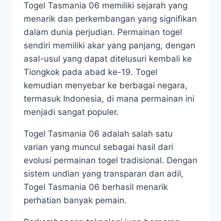
Togel Tasmania 06 memiliki sejarah yang
menarik dan perkembangan yang signifikan
dalam dunia perjudian. Permainan togel
sendiri memiliki akar yang panjang, dengan
asal-usul yang dapat ditelusuri kembali ke
Tiongkok pada abad ke-19. Togel
kemudian menyebar ke berbagai negara,
termasuk Indonesia, di mana permainan ini
menjadi sangat populer.
Togel Tasmania 06 adalah salah satu
varian yang muncul sebagai hasil dari
evolusi permainan togel tradisional. Dengan
sistem undian yang transparan dan adil,
Togel Tasmania 06 berhasil menarik
perhatian banyak pemain.