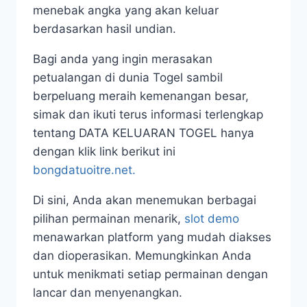
menebak angka yang akan keluar
berdasarkan hasil undian.
Bagi anda yang ingin merasakan
petualangan di dunia Togel sambil
berpeluang meraih kemenangan besar,
simak dan ikuti terus informasi terlengkap
tentang DATA KELUARAN TOGEL hanya
dengan klik link berikut ini
bongdatuoitre.net.
Di sini, Anda akan menemukan berbagai
pilihan permainan menarik,
slot demo
menawarkan platform yang mudah diakses
dan dioperasikan. Memungkinkan Anda
untuk menikmati setiap permainan dengan
lancar dan menyenangkan.