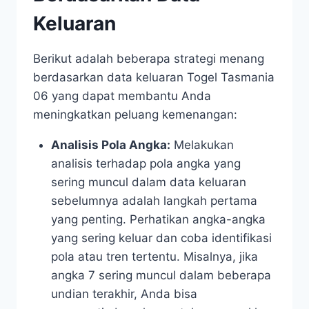
Keluaran
Berikut adalah beberapa strategi menang
berdasarkan data keluaran Togel Tasmania
06 yang dapat membantu Anda
meningkatkan peluang kemenangan:
Analisis Pola Angka:
Melakukan
analisis terhadap pola angka yang
sering muncul dalam data keluaran
sebelumnya adalah langkah pertama
yang penting. Perhatikan angka-angka
yang sering keluar dan coba identifikasi
pola atau tren tertentu. Misalnya, jika
angka 7 sering muncul dalam beberapa
undian terakhir, Anda bisa