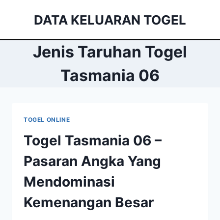
Skip
DATA KELUARAN TOGEL
to
content
Jenis Taruhan Togel
Tasmania 06
TOGEL ONLINE
Togel Tasmania 06 –
Pasaran Angka Yang
Mendominasi
Kemenangan Besar