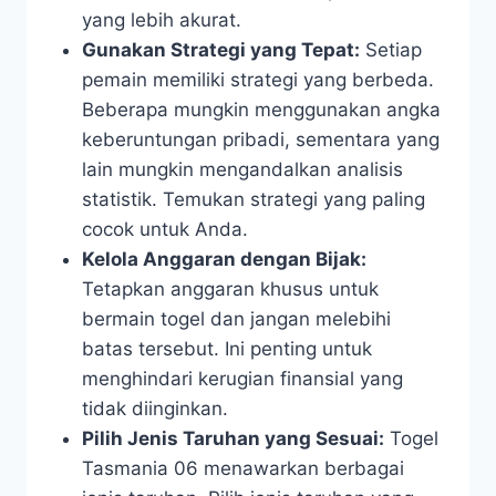
yang lebih akurat.
Gunakan Strategi yang Tepat:
Setiap
pemain memiliki strategi yang berbeda.
Beberapa mungkin menggunakan angka
keberuntungan pribadi, sementara yang
lain mungkin mengandalkan analisis
statistik. Temukan strategi yang paling
cocok untuk Anda.
Kelola Anggaran dengan Bijak:
Tetapkan anggaran khusus untuk
bermain togel dan jangan melebihi
batas tersebut. Ini penting untuk
menghindari kerugian finansial yang
tidak diinginkan.
Pilih Jenis Taruhan yang Sesuai:
Togel
Tasmania 06 menawarkan berbagai