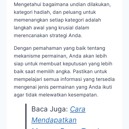
Mengetahui bagaimana undian dilakukan,
kategori hadiah, dan peluang untuk
memenangkan setiap kategori adalah
langkah awal yang krusial dalam
merencanakan strategi Anda.
Dengan pemahaman yang baik tentang
mekanisme permainan, Anda akan lebih
siap untuk membuat keputusan yang lebih
baik saat memilih angka. Pastikan untuk
mempelajari semua informasi yang tersedia
mengenai jenis permainan yang Anda ikuti
agar tidak melewatkan kesempatan.
Baca Juga:
Cara
Mendapatkan