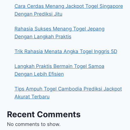
Cara Cerdas Menang Jackpot Togel Singapore
Dengan Prediksi Jitu
Rahasia Sukses Menang Togel Jepang
Dengan Langkah Praktis
Trik Rahasia Menata Angka Togel Inggris 5D
Langkah Praktis Bermain Togel Samoa
Dengan Lebih Efisien
Tips Ampuh Togel Cambodia Prediksi Jackpot
Akurat Terbaru
Recent Comments
No comments to show.