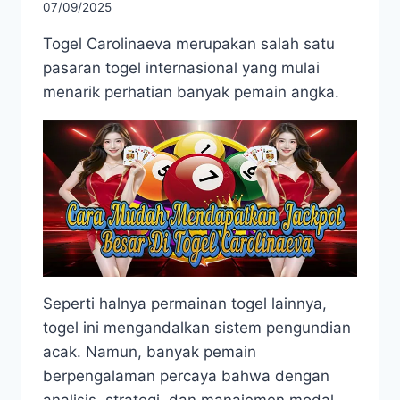
07/09/2025
Togel Carolinaeva merupakan salah satu
pasaran togel internasional yang mulai
menarik perhatian banyak pemain angka.
Seperti halnya permainan togel lainnya,
togel ini mengandalkan sistem pengundian
acak. Namun, banyak pemain
berpengalaman percaya bahwa dengan