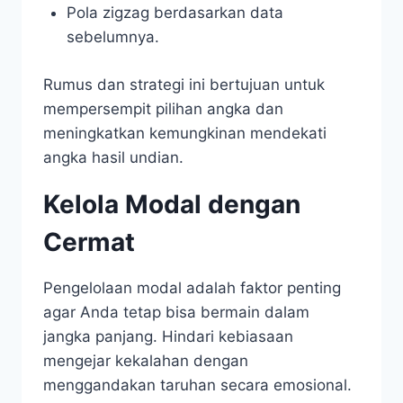
Pola zigzag berdasarkan data
sebelumnya.
Rumus dan strategi ini bertujuan untuk
mempersempit pilihan angka dan
meningkatkan kemungkinan mendekati
angka hasil undian.
Kelola Modal dengan
Cermat
Pengelolaan modal adalah faktor penting
agar Anda tetap bisa bermain dalam
jangka panjang. Hindari kebiasaan
mengejar kekalahan dengan
menggandakan taruhan secara emosional.