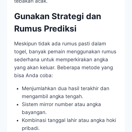
tebakan acak.
Gunakan Strategi dan
Rumus Prediksi
Meskipun tidak ada rumus pasti dalam
togel, banyak pemain menggunakan rumus
sederhana untuk memperkirakan angka
yang akan keluar. Beberapa metode yang
bisa Anda coba:
Menjumlahkan dua hasil terakhir dan
mengambil angka tengah.
Sistem mirror number atau angka
bayangan.
Kombinasi tanggal lahir atau angka hoki
pribadi.