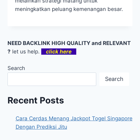
melainkan strategi matang untuk
meningkatkan peluang kemenangan besar.
NEED BACKLINK HIGH QUALITY and RELEVANT
?
let us help.
click here
Search
Search
Recent Posts
Cara Cerdas Menang Jackpot Togel Singapore
Dengan Prediksi Jitu