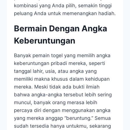
kombinasi yang Anda pilih, semakin tinggi
peluang Anda untuk memenangkan hadiah.
Bermain Dengan Angka
Keberuntungan
Banyak pemain togel yang memilih angka
keberuntungan pribadi mereka, seperti
tanggal lahir, usia, atau angka yang
memiliki makna khusus dalam kehidupan
mereka. Meski tidak ada bukti ilmiah
bahwa angka-angka tersebut lebih sering
muncul, banyak orang merasa lebih
percaya diri dengan menggunakan angka
yang mereka anggap “beruntung.” Semua
sudah tersedia hanya untukmu, sekarang