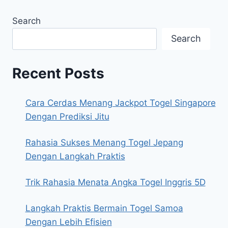
Search
Search
Recent Posts
Cara Cerdas Menang Jackpot Togel Singapore
Dengan Prediksi Jitu
Rahasia Sukses Menang Togel Jepang
Dengan Langkah Praktis
Trik Rahasia Menata Angka Togel Inggris 5D
Langkah Praktis Bermain Togel Samoa
Dengan Lebih Efisien