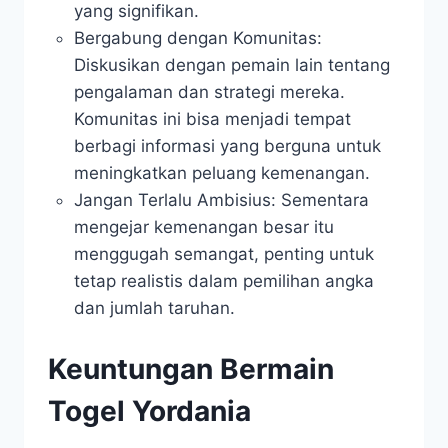
yang signifikan.
Bergabung dengan Komunitas:
Diskusikan dengan pemain lain tentang
pengalaman dan strategi mereka.
Komunitas ini bisa menjadi tempat
berbagi informasi yang berguna untuk
meningkatkan peluang kemenangan.
Jangan Terlalu Ambisius: Sementara
mengejar kemenangan besar itu
menggugah semangat, penting untuk
tetap realistis dalam pemilihan angka
dan jumlah taruhan.
Keuntungan Bermain
Togel Yordania