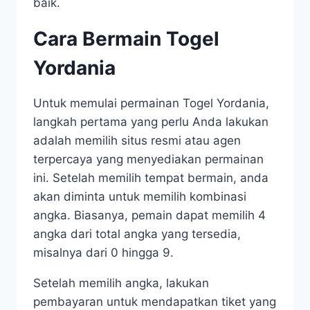
baik.
Cara Bermain Togel
Yordania
Untuk memulai permainan Togel Yordania,
langkah pertama yang perlu Anda lakukan
adalah memilih situs resmi atau agen
terpercaya yang menyediakan permainan
ini. Setelah memilih tempat bermain, anda
akan diminta untuk memilih kombinasi
angka. Biasanya, pemain dapat memilih 4
angka dari total angka yang tersedia,
misalnya dari 0 hingga 9.
Setelah memilih angka, lakukan
pembayaran untuk mendapatkan tiket yang