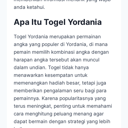
anda ketahui.
Apa Itu Togel Yordania
Togel Yordania merupakan permainan
angka yang populer di Yordania, di mana
pemain memilih kombinasi angka dengan
harapan angka tersebut akan muncul
dalam undian. Togel tidak hanya
menawarkan kesempatan untuk
memenangkan hadiah besar, tetapi juga
memberikan pengalaman seru bagi para
pemainnya. Karena popularitasnya yang
terus meningkat, penting untuk memahami
cara menghitung peluang menang agar
dapat bermain dengan strategi yang lebih