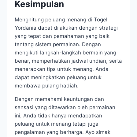
Kesimpulan
Menghitung peluang menang di Togel
Yordania dapat dilakukan dengan strategi
yang tepat dan pemahaman yang baik
tentang sistem permainan. ​Dengan
mengikuti langkah-langkah bermain yang
benar, memperhatikan jadwal undian, serta
menerapkan tips untuk menang, Anda
dapat meningkatkan peluang untuk
membawa pulang hadiah.​
Dengan memahami keuntungan dan
sensasi yang ditawarkan oleh permainan
ini, Anda tidak hanya mendapatkan
peluang untuk menang tetapi juga
pengalaman yang berharga. Ayo simak