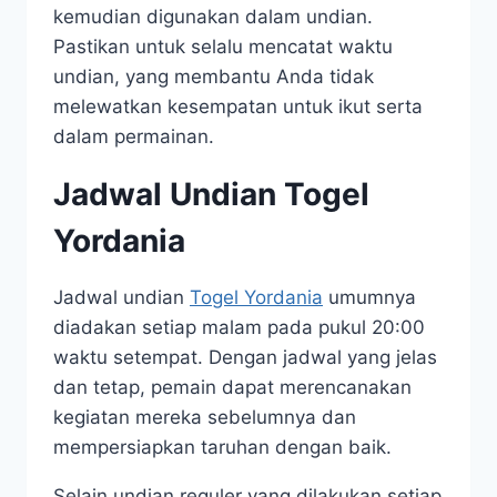
kemudian digunakan dalam undian.
Pastikan untuk selalu mencatat waktu
undian, yang membantu Anda tidak
melewatkan kesempatan untuk ikut serta
dalam permainan.
Jadwal Undian Togel
Yordania
Jadwal undian
Togel Yordania
umumnya
diadakan setiap malam pada pukul 20:00
waktu setempat. Dengan jadwal yang jelas
dan tetap, pemain dapat merencanakan
kegiatan mereka sebelumnya dan
mempersiapkan taruhan dengan baik.
Selain undian reguler yang dilakukan setiap