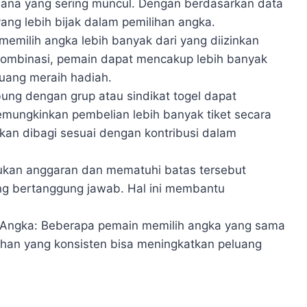
a yang sering muncul. Dengan berdasarkan data
ang lebih bijak dalam pemilihan angka.
milih angka lebih banyak dari yang diizinkan
kombinasi, pemain dapat mencakup lebih banyak
uang meraih hadiah.
ung dengan grup atau sindikat togel dapat
ungkinkan pembelian lebih banyak tiket secara
kan dibagi sesuai dengan kontribusi dalam
kan anggaran dan mematuhi batas tersebut
ng bertanggung jawab. Hal ini membantu
 Angka: Beberapa pemain memilih angka yang sama
ihan yang konsisten bisa meningkatkan peluang