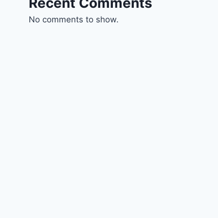
Recent Comments
No comments to show.