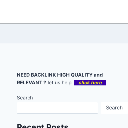
NEED BACKLINK HIGH QUALITY and
RELEVANT ?
let us help.
click here
Search
Search
Recent Posts