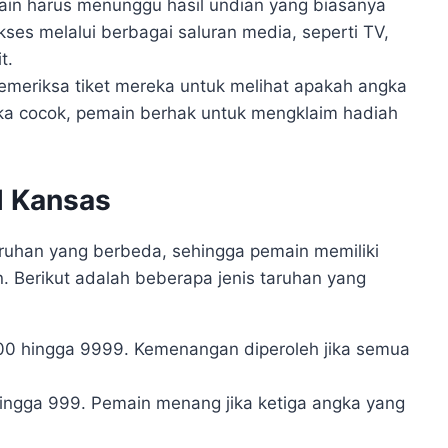
emain harus menunggu hasil undian yang biasanya
akses melalui berbagai saluran media, seperti TV,
t.
emeriksa tiket mereka untuk melihat apakah angka
Jika cocok, pemain berhak untuk mengklaim hadiah
l Kansas
ruhan yang berbeda, sehingga pemain memiliki
n. Berikut adalah beberapa jenis taruhan yang
00 hingga 9999. Kemenangan diperoleh jika semua
hingga 999. Pemain menang jika ketiga angka yang