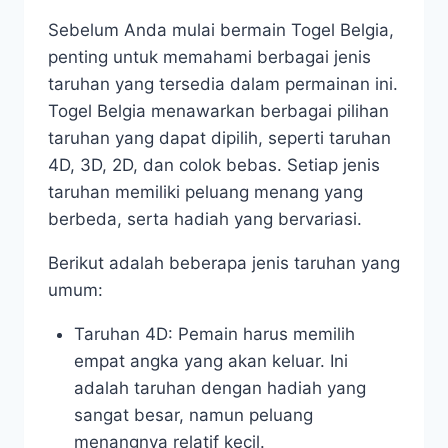
Sebelum Anda mulai bermain Togel Belgia,
penting untuk memahami berbagai jenis
taruhan yang tersedia dalam permainan ini.
Togel Belgia menawarkan berbagai pilihan
taruhan yang dapat dipilih, seperti taruhan
4D, 3D, 2D, dan colok bebas. Setiap jenis
taruhan memiliki peluang menang yang
berbeda, serta hadiah yang bervariasi.
Berikut adalah beberapa jenis taruhan yang
umum:
Taruhan 4D: Pemain harus memilih
empat angka yang akan keluar. Ini
adalah taruhan dengan hadiah yang
sangat besar, namun peluang
menangnya relatif kecil.