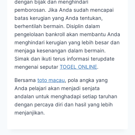
dengan bijak dan menghindari
pemborosan. Jika Anda sudah mencapai
batas kerugian yang Anda tentukan,
berhentilah bermain. Disiplin dalam
pengelolaan bankroll akan membantu Anda
menghindari kerugian yang lebih besar dan
menjaga kesenangan dalam bermain.
Simak dan ikuti terus informasi terupdate
mengenai seputar
TOGEL ONLINE
.
Bersama
toto macau
, pola angka yang
Anda pelajari akan menjadi senjata
andalan untuk menghadapi setiap taruhan
dengan percaya diri dan hasil yang lebih
menjanjikan.