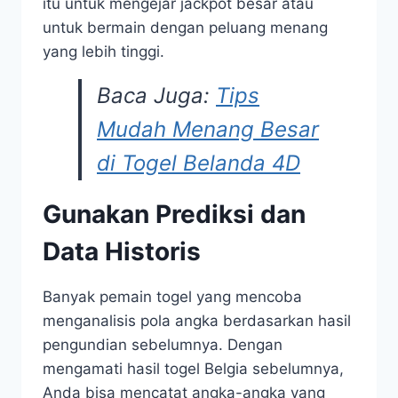
itu untuk mengejar jackpot besar atau
untuk bermain dengan peluang menang
yang lebih tinggi.
Baca Juga:
Tips
Mudah Menang Besar
di Togel Belanda 4D
Gunakan Prediksi dan
Data Historis
Banyak pemain togel yang mencoba
menganalisis pola angka berdasarkan hasil
pengundian sebelumnya. Dengan
mengamati hasil togel Belgia sebelumnya,
Anda bisa mencatat angka-angka yang