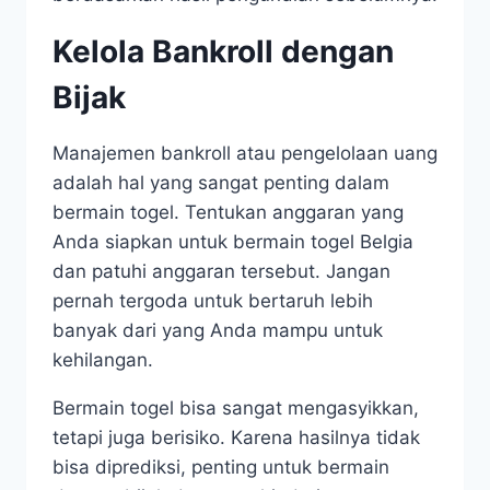
Kelola Bankroll dengan
Bijak
Manajemen bankroll atau pengelolaan uang
adalah hal yang sangat penting dalam
bermain togel. Tentukan anggaran yang
Anda siapkan untuk bermain togel Belgia
dan patuhi anggaran tersebut. Jangan
pernah tergoda untuk bertaruh lebih
banyak dari yang Anda mampu untuk
kehilangan.
Bermain togel bisa sangat mengasyikkan,
tetapi juga berisiko. Karena hasilnya tidak
bisa diprediksi, penting untuk bermain