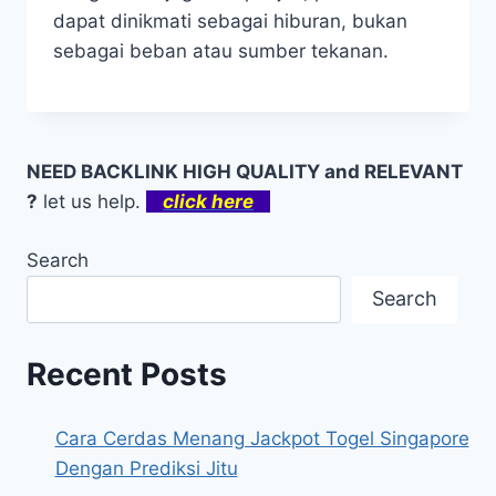
dapat dinikmati sebagai hiburan, bukan
sebagai beban atau sumber tekanan.
NEED BACKLINK HIGH QUALITY and RELEVANT
?
let us help.
click here
Search
Search
Recent Posts
Cara Cerdas Menang Jackpot Togel Singapore
Dengan Prediksi Jitu