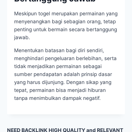
Meskipun togel merupakan permainan yang
menyenangkan bagi sebagian orang, tetap
penting untuk bermain secara bertanggung
jawab.
Menentukan batasan bagi diri sendiri,
menghindari pengeluaran berlebihan, serta
tidak menjadikan permainan sebagai
sumber pendapatan adalah prinsip dasar
yang harus dijunjung. Dengan sikap yang
tepat, permainan bisa menjadi hiburan
tanpa menimbulkan dampak negatif.
NEED BACKLINK HIGH QUALITY and RELEVANT