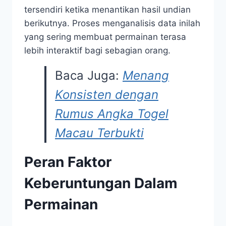
tersendiri ketika menantikan hasil undian
berikutnya. Proses menganalisis data inilah
yang sering membuat permainan terasa
lebih interaktif bagi sebagian orang.
Baca Juga:
Menang
Konsisten dengan
Rumus Angka Togel
Macau Terbukti
Peran Faktor
Keberuntungan Dalam
Permainan