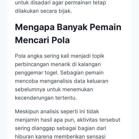
untuk disadari agar permainan tetap
dilakukan secara bijak.
Mengapa Banyak Pemain
Mencari Pola
Pola angka sering kali menjadi topik
perbincangan menarik di kalangan
penggemar togel. Sebagian pemain
mencoba menganalisis data keluaran
sebelumnya untuk menemukan
kecenderungan tertentu.
Meskipun analisis seperti ini tidak
menjamin hasil apa pun, aktivitas tersebut
sering dianggap sebagai bagian dari
hiburan karena memberikan sensasi