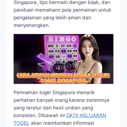
Singapura, tips bermain dengan bijak, dan
panduan memahami pola permainan untuk
pengalaman yang lebih aman dan
menyenangkan.
Permainan togel Singapura menarik
perhatian banyak orang karena sistemnya
yang teratur dan hasil undian yang
konsisten. Dibawah ini
DATA KELUARAN
TOGEL
akan memberikan informasi