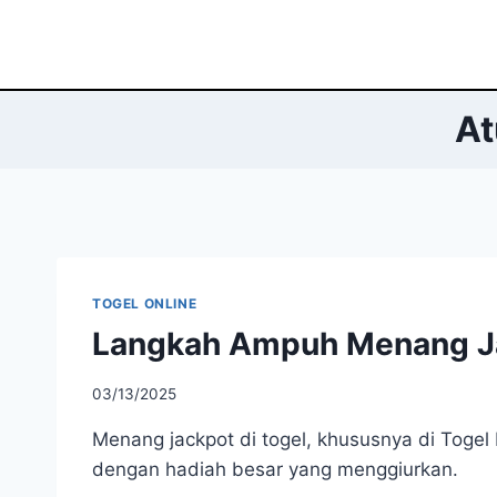
Skip
to
content
At
TOGEL ONLINE
Langkah Ampuh Menang Ja
03/13/2025
Menang jackpot di togel, khususnya di Togel
dengan hadiah besar yang menggiurkan.