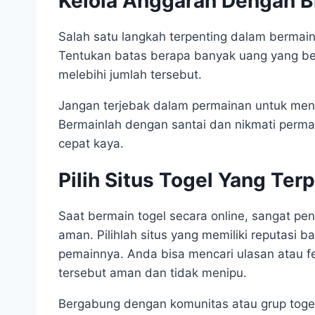
Kelola Anggaran Dengan B
Salah satu langkah terpenting dalam bermain
Tentukan batas berapa banyak uang yang be
melebihi jumlah tersebut.
Jangan terjebak dalam permainan untuk mengej
Bermainlah dengan santai dan nikmati perma
cepat kaya.
Pilih Situs Togel Yang Ter
Saat bermain togel secara online, sangat pen
aman. Pilihlah situs yang memiliki reputasi
pemainnya. Anda bisa mencari ulasan atau f
tersebut aman dan tidak menipu.
Bergabung dengan komunitas atau grup togel