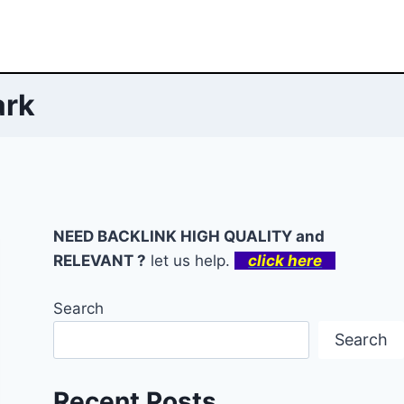
ark
NEED BACKLINK HIGH QUALITY and
RELEVANT ?
let us help.
click here
Search
Search
Recent Posts