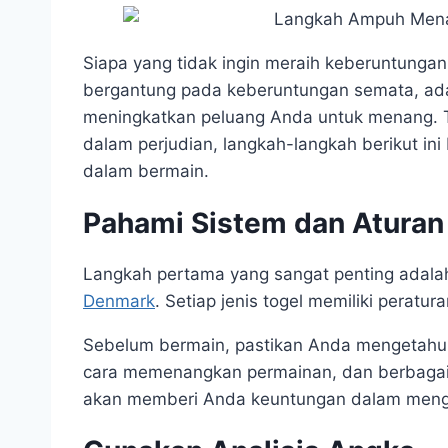
Siapa yang tidak ingin meraih keberuntungan 
bergantung pada keberuntungan semata, ad
meningkatkan peluang Anda untuk menang. T
dalam perjudian, langkah-langkah berikut ini
dalam bermain.
Pahami Sistem dan Aturan
Langkah pertama yang sangat penting adal
Denmark
. Setiap jenis togel memiliki perat
Sebelum bermain, pastikan Anda mengetahui 
cara memenangkan permainan, dan berbagai
akan memberi Anda keuntungan dalam menga