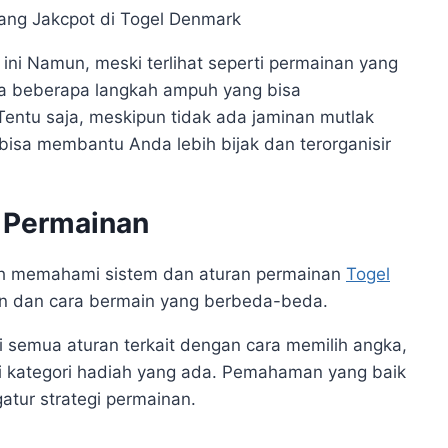
ini Namun, meski terlihat seperti permainan yang
a beberapa langkah ampuh yang bisa
entu saja, meskipun tidak ada jaminan mutlak
 bisa membantu Anda lebih bijak dan terorganisir
 Permainan
ah memahami sistem dan aturan permainan
Togel
uran dan cara bermain yang berbeda-beda.
semua aturan terkait dengan cara memilih angka,
 kategori hadiah yang ada. Pemahaman yang baik
tur strategi permainan.