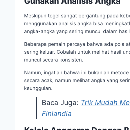
Gunakan Analisis Angka
Meskipun togel sangat bergantung pada ke
menggunakan analisis angka bisa meningkat
angka-angka yang sering muncul dalam hasi
Beberapa pemain percaya bahwa ada pola at
sering keluar. Cobalah untuk melihat hasil 
muncul secara konsisten.
Namun, ingatlah bahwa ini bukanlah metode 
secara acak, namun melihat angka yang ser
keunggulan.
Baca Juga:
Trik Mudah Me
Finlandia