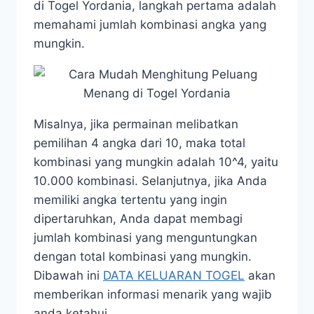
di Togel Yordania, langkah pertama adalah
memahami jumlah kombinasi angka yang
mungkin.
Misalnya, jika permainan melibatkan
pemilihan 4 angka dari 10, maka total
kombinasi yang mungkin adalah 10^4, yaitu
10.000 kombinasi. Selanjutnya, jika Anda
memiliki angka tertentu yang ingin
dipertaruhkan, Anda dapat membagi
jumlah kombinasi yang menguntungkan
dengan total kombinasi yang mungkin.
Dibawah ini
DATA KELUARAN TOGEL
akan
memberikan informasi menarik yang wajib
anda ketahui.