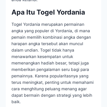
Apa Itu Togel Yordania
Togel Yordania merupakan permainan
angka yang populer di Yordania, di mana
pemain memilih kombinasi angka dengan
harapan angka tersebut akan muncul
dalam undian. Togel tidak hanya
menawarkan kesempatan untuk
memenangkan hadiah besar, tetapi juga
memberikan pengalaman seru bagi para
pemainnya. Karena popularitasnya yang
terus meningkat, penting untuk memahami
cara menghitung peluang menang agar
dapat bermain dengan strategi yang lebih
baik.