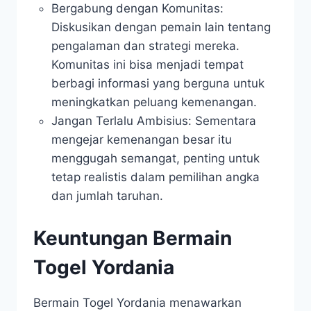
Bergabung dengan Komunitas:
Diskusikan dengan pemain lain tentang
pengalaman dan strategi mereka.
Komunitas ini bisa menjadi tempat
berbagi informasi yang berguna untuk
meningkatkan peluang kemenangan.
Jangan Terlalu Ambisius: Sementara
mengejar kemenangan besar itu
menggugah semangat, penting untuk
tetap realistis dalam pemilihan angka
dan jumlah taruhan.
Keuntungan Bermain
Togel Yordania
Bermain Togel Yordania menawarkan