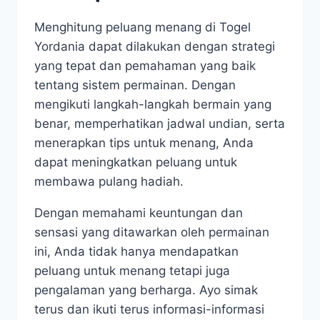
Menghitung peluang menang di Togel
Yordania dapat dilakukan dengan strategi
yang tepat dan pemahaman yang baik
tentang sistem permainan. ​Dengan
mengikuti langkah-langkah bermain yang
benar, memperhatikan jadwal undian, serta
menerapkan tips untuk menang, Anda
dapat meningkatkan peluang untuk
membawa pulang hadiah.​
Dengan memahami keuntungan dan
sensasi yang ditawarkan oleh permainan
ini, Anda tidak hanya mendapatkan
peluang untuk menang tetapi juga
pengalaman yang berharga. Ayo simak
terus dan ikuti terus informasi-informasi