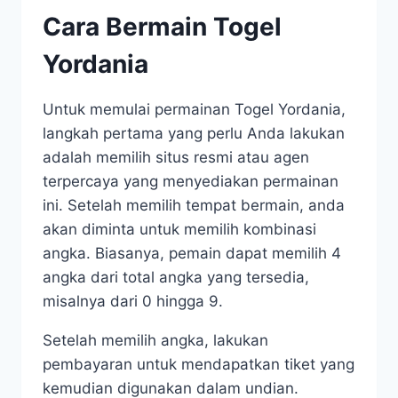
Cara Bermain Togel
Yordania
Untuk memulai permainan Togel Yordania,
langkah pertama yang perlu Anda lakukan
adalah memilih situs resmi atau agen
terpercaya yang menyediakan permainan
ini. Setelah memilih tempat bermain, anda
akan diminta untuk memilih kombinasi
angka. Biasanya, pemain dapat memilih 4
angka dari total angka yang tersedia,
misalnya dari 0 hingga 9.
Setelah memilih angka, lakukan
pembayaran untuk mendapatkan tiket yang
kemudian digunakan dalam undian.