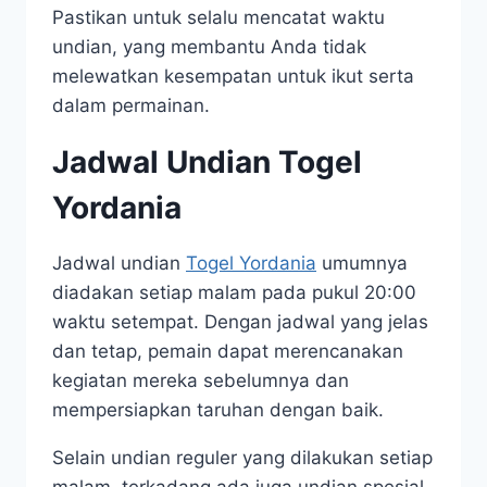
Pastikan untuk selalu mencatat waktu
undian, yang membantu Anda tidak
melewatkan kesempatan untuk ikut serta
dalam permainan.
Jadwal Undian Togel
Yordania
Jadwal undian
Togel Yordania
umumnya
diadakan setiap malam pada pukul 20:00
waktu setempat. Dengan jadwal yang jelas
dan tetap, pemain dapat merencanakan
kegiatan mereka sebelumnya dan
mempersiapkan taruhan dengan baik.
Selain undian reguler yang dilakukan setiap