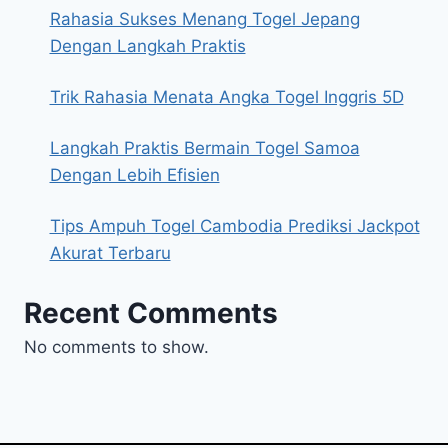
Rahasia Sukses Menang Togel Jepang
Dengan Langkah Praktis
Trik Rahasia Menata Angka Togel Inggris 5D
Langkah Praktis Bermain Togel Samoa
Dengan Lebih Efisien
Tips Ampuh Togel Cambodia Prediksi Jackpot
Akurat Terbaru
Recent Comments
No comments to show.