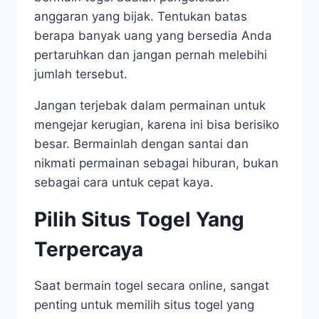
anggaran yang bijak. Tentukan batas
berapa banyak uang yang bersedia Anda
pertaruhkan dan jangan pernah melebihi
jumlah tersebut.
Jangan terjebak dalam permainan untuk
mengejar kerugian, karena ini bisa berisiko
besar. Bermainlah dengan santai dan
nikmati permainan sebagai hiburan, bukan
sebagai cara untuk cepat kaya.
Pilih Situs Togel Yang
Terpercaya
Saat bermain togel secara online, sangat
penting untuk memilih situs togel yang