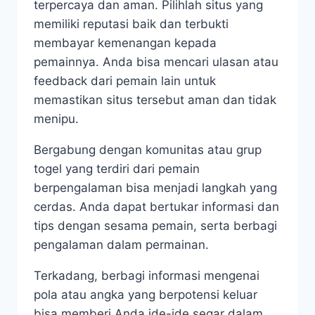
terpercaya dan aman. Pilihlah situs yang
memiliki reputasi baik dan terbukti
membayar kemenangan kepada
pemainnya. Anda bisa mencari ulasan atau
feedback dari pemain lain untuk
memastikan situs tersebut aman dan tidak
menipu.
Bergabung dengan komunitas atau grup
togel yang terdiri dari pemain
berpengalaman bisa menjadi langkah yang
cerdas. Anda dapat bertukar informasi dan
tips dengan sesama pemain, serta berbagi
pengalaman dalam permainan.
Terkadang, berbagi informasi mengenai
pola atau angka yang berpotensi keluar
bisa memberi Anda ide-ide segar dalam