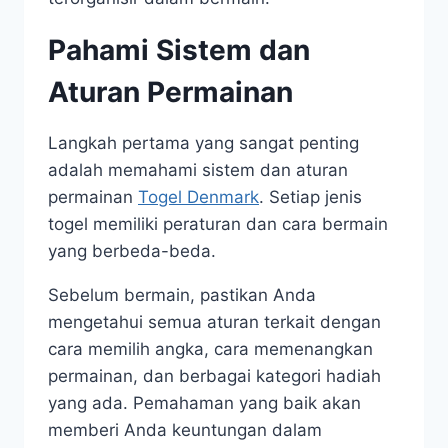
Pahami Sistem dan
Aturan Permainan
Langkah pertama yang sangat penting
adalah memahami sistem dan aturan
permainan
Togel Denmark
. Setiap jenis
togel memiliki peraturan dan cara bermain
yang berbeda-beda.
Sebelum bermain, pastikan Anda
mengetahui semua aturan terkait dengan
cara memilih angka, cara memenangkan
permainan, dan berbagai kategori hadiah
yang ada. Pemahaman yang baik akan
memberi Anda keuntungan dalam