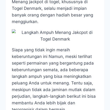
Menang jackpot di togel, khususnya di
Togel Denmark, selalu menjadi impian
banyak orang dengan hadiah besar yang
menggiurkan.
Siapa yang tidak ingin meraih
keberuntungan ini Namun, meski terlihat
seperti permainan yang bergantung pada
keberuntungan semata, ada beberapa
langkah ampuh yang bisa meningkatkan
peluang Anda untuk menang. Tentu saja,
meskipun tidak ada jaminan mutlak dalam
perjudian, langkah-langkah berikut ini bisa
membantu Anda lebih bijak dan
terorganisir dalam bermain.