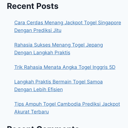
Recent Posts
Cara Cerdas Menang Jackpot Togel Singapore
Dengan Prediksi Jitu
Rahasia Sukses Menang Togel Jepang
Dengan Langkah Praktis
Trik Rahasia Menata Angka Togel Inggris 5D
Langkah Praktis Bermain Togel Samoa
Dengan Lebih Efisien
Tips Ampuh Togel Cambodia Prediksi Jackpot
Akurat Terbaru