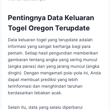
Pentingnya Data Keluaran
Togel Oregon Terupdate
Data keluaran togel yang terupdate adalah
informasi yang sangat berharga bagi para
pemain. Setiap hasil pengundian memberikan
gambaran tentang angka yang sering muncul
(angka panas) dan yang jarang muncul (angka
dingin). Dengan mengamati pola-pola ini, Anda
dapat membuat prediksi yang lebih
terinformasi dan menghindari taruhan
berdasarkan tebakan acak.
Selain itu, data yang selalu diperbarui