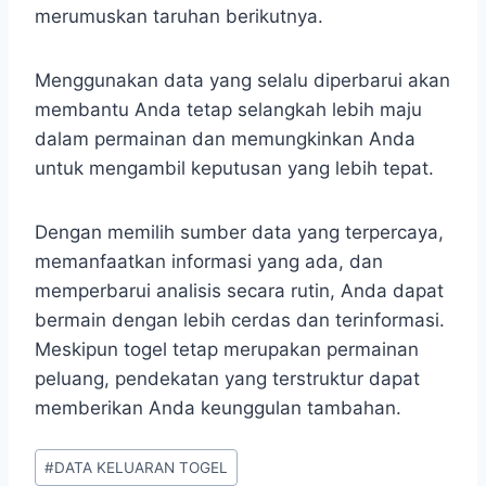
merumuskan taruhan berikutnya.
Menggunakan data yang selalu diperbarui akan
membantu Anda tetap selangkah lebih maju
dalam permainan dan memungkinkan Anda
untuk mengambil keputusan yang lebih tepat.
Dengan memilih sumber data yang terpercaya,
memanfaatkan informasi yang ada, dan
memperbarui analisis secara rutin, Anda dapat
bermain dengan lebih cerdas dan terinformasi.
Meskipun togel tetap merupakan permainan
peluang, pendekatan yang terstruktur dapat
memberikan Anda keunggulan tambahan.
Post
#
DATA KELUARAN TOGEL
Tags: