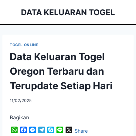
Skip
DATA KELUARAN TOGEL
to
content
TOGEL ONLINE
Data Keluaran Togel
Oregon Terbaru dan
Terupdate Setiap Hari
11/02/2025
Bagikan
W
F
M
T
S
L
X
Share