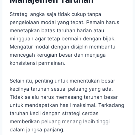
Strategi angka saja tidak cukup tanpa
pengelolaan modal yang tepat. Pemain harus
menetapkan batas taruhan harian atau
mingguan agar tetap bermain dengan bijak.
Mengatur modal dengan disiplin membantu
mencegah kerugian besar dan menjaga
konsistensi permainan.
Selain itu, penting untuk menentukan besar
kecilnya taruhan sesuai peluang yang ada.
Tidak selalu harus memasang taruhan besar
untuk mendapatkan hasil maksimal. Terkadang
taruhan kecil dengan strategi cerdas
memberikan peluang menang lebih tinggi
dalam jangka panjang.