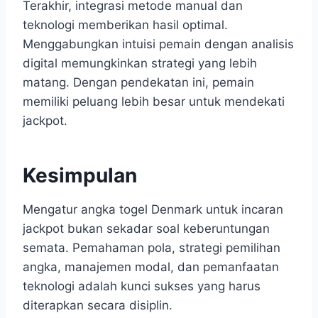
Terakhir, integrasi metode manual dan
teknologi memberikan hasil optimal.
Menggabungkan intuisi pemain dengan analisis
digital memungkinkan strategi yang lebih
matang. Dengan pendekatan ini, pemain
memiliki peluang lebih besar untuk mendekati
jackpot.
Kesimpulan
Mengatur angka togel Denmark untuk incaran
jackpot bukan sekadar soal keberuntungan
semata. Pemahaman pola, strategi pemilihan
angka, manajemen modal, dan pemanfaatan
teknologi adalah kunci sukses yang harus
diterapkan secara disiplin.